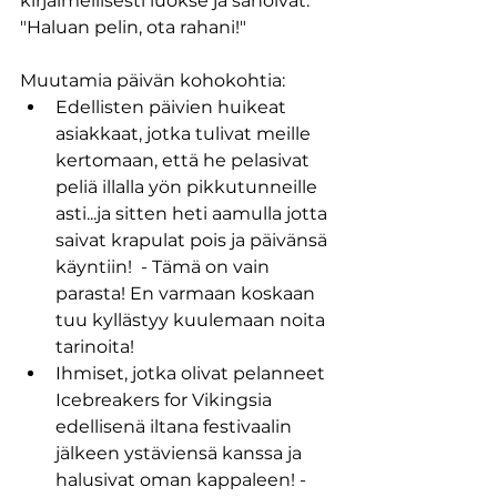
kirjaimellisesti luokse ja sanoivat: 
"Haluan pelin, ota rahani!"
Muutamia päivän kohokohtia:
Edellisten päivien huikeat 
asiakkaat, jotka tulivat meille 
kertomaan, että he pelasivat 
peliä illalla yön pikkutunneille 
asti...ja sitten heti aamulla jotta 
saivat krapulat pois ja päivänsä 
käyntiin!  - Tämä on vain 
parasta! En varmaan koskaan 
tuu kyllästyy kuulemaan noita 
tarinoita! 
Ihmiset, jotka olivat pelanneet 
Icebreakers for Vikingsia 
edellisenä iltana festivaalin 
jälkeen ystäviensä kanssa ja 
halusivat oman kappaleen! - 