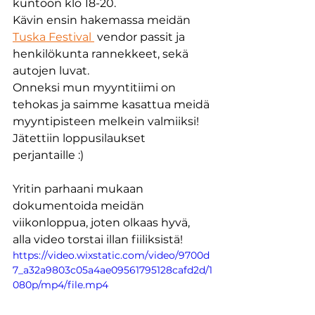
kuntoon klo 18-20.
Kävin ensin hakemassa meidän 
Tuska Festival 
 vendor passit ja 
henkilökunta rannekkeet, sekä 
autojen luvat.
Onneksi mun myyntitiimi on 
tehokas ja saimme kasattua meidä 
myyntipisteen melkein valmiiksi!
Jätettiin loppusilaukset 
perjantaille :) 
Yritin parhaani mukaan 
dokumentoida meidän 
viikonloppua, joten olkaas hyvä, 
alla video torstai illan fiiliksistä! 
https://video.wixstatic.com/video/9700d
7_a32a9803c05a4ae09561795128cafd2d/1
080p/mp4/file.mp4