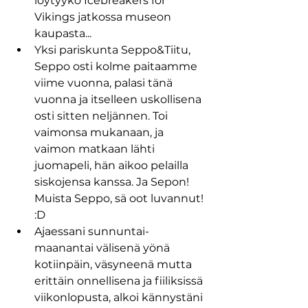
löytyykö Icebreakers for 
Vikings jatkossa museon 
kaupasta...
Yksi pariskunta Seppo&Tiitu, 
Seppo osti kolme paitaamme 
viime vuonna, palasi tänä 
vuonna ja itselleen uskollisena 
osti sitten neljännen. Toi 
vaimonsa mukanaan, ja 
vaimon matkaan lähti  
juomapeli, hän aikoo pelailla 
siskojensa kanssa. Ja Sepon! 
Muista Seppo, sä oot luvannut! 
:D
Ajaessani sunnuntai-
maanantai välisenä yönä 
kotiinpäin, väsyneenä mutta 
erittäin onnellisena ja fiiliksissä 
viikonlopusta, alkoi kännystäni 