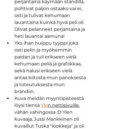
perjantaina käymään ständillä, 
pohtivat paljon ostaako vai ei, 
osti ja tulivat kehumaan 
lauantaina kuinka hyvä peli oli 
Olivat pelanneet perjantaina ja 
heti lauantai aamuna! 
Yks ihan huippu tyyppi joka 
osti pelin ja myöhemmin 
paidan ja tuli erikseen vielä 
kehumaan peliä ja grafiikkaa, 
sekä halusi erikseen vielä 
antaa kiitosta mun panoksesta 
ja toteutuksesta mun 
brändiin. 
Kuva meidän myyntipisteestä 
löysi tiensä 
Yle
n nettisivuille
, 
vähän vahingossa :D Ylen 
kuvaaja, Jussi Mankkinen oli 
kuvaillut Tuska "lookkeja" ja oli 