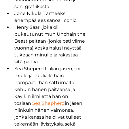
sen  grafiikasta 
Jone Nikula. Tartteeks 
enempää ees sanoa. Iconic.
Henry Saari, joka oli 
pukeutunut mun Unchain the 
Beast paitaan (jonka osti viime 
vuonna) koska halusi näyttää 
tukeaan minulle ja rakastaa 
sitä paitaa 
Sea Sheperd Italian jäsen, toi 
mulle ja Tuulialle hain 
hampaat. Ihan sattumalta 
kehuin hänen paitaansa ja 
kävikin ilmi että hän on 
tosiaan 
Sea Shepherd
in jäsen, 
niinkuin hänen vaimonsa, 
jonka kanssa he olivat tulleet 
tekemään lävistyksiä, sekä 