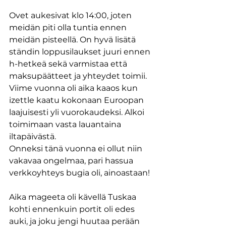
Ovet aukesivat klo 14:00, joten 
meidän piti olla tuntia ennen 
meidän pisteellä. On hyvä lisätä 
ständin loppusilaukset juuri ennen 
h-hetkeä sekä varmistaa että 
maksupäätteet ja yhteydet toimii.
Viime vuonna oli aika kaaos kun 
izettle kaatu kokonaan Euroopan 
laajuisesti yli vuorokaudeksi. Alkoi 
toimimaan vasta lauantaina 
iltapäivästä.
Onneksi tänä vuonna ei ollut niin 
vakavaa ongelmaa, pari hassua 
verkkoyhteys bugia oli, ainoastaan!
Aika mageeta oli kävellä Tuskaa 
kohti ennenkuin portit oli edes 
auki, ja joku jengi huutaa perään 