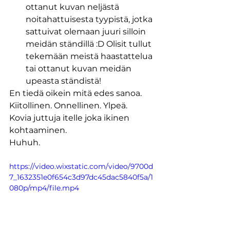
ottanut kuvan neljästä 
noitahattuisesta tyypistä, jotka 
sattuivat olemaan juuri silloin 
meidän ständillä :D Olisit tullut 
tekemään meistä haastattelua 
tai ottanut kuvan meidän 
upeasta ständistä!
En tiedä oikein mitä edes sanoa.
Kiitollinen. Onnellinen. Ylpeä.
Kovia juttuja itelle joka ikinen 
kohtaaminen.
Huhuh.
https://video.wixstatic.com/video/9700d
7_1632351e0f654c3d97dc45dac5840f5a/1
080p/mp4/file.mp4