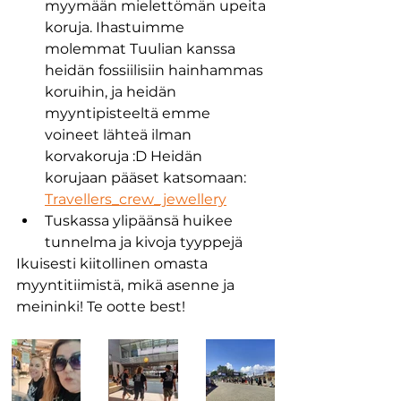
myymään mielettömän upeita 
koruja. Ihastuimme 
molemmat Tuulian kanssa 
heidän fossiilisiin hainhammas 
koruihin, ja heidän 
myyntipisteeltä emme 
voineet lähteä ilman 
korvakoruja :D Heidän 
korujaan pääset katsomaan: 
Travellers_crew_jewellery
Tuskassa ylipäänsä huikee 
tunnelma ja kivoja tyyppejä 
Ikuisesti kiitollinen omasta 
myyntitiimistä, mikä asenne ja 
meininki! Te ootte best!  