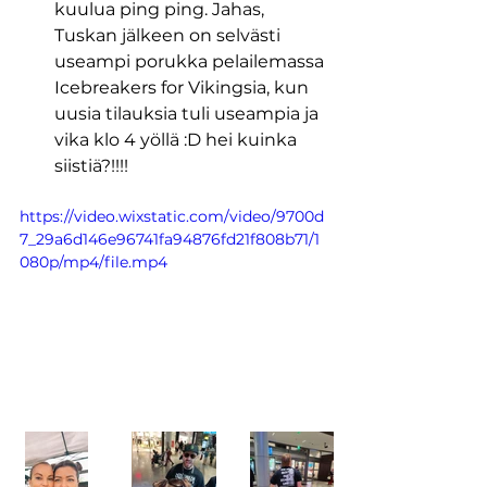
kuulua ping ping. Jahas, 
Tuskan jälkeen on selvästi 
useampi porukka pelailemassa 
Icebreakers for Vikingsia, kun 
uusia tilauksia tuli useampia ja 
vika klo 4 yöllä :D hei kuinka 
siistiä?!!!!
https://video.wixstatic.com/video/9700d
7_29a6d146e96741fa94876fd21f808b71/1
080p/mp4/file.mp4