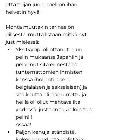
että teijän juomapeli on ihan 
helvetin hyvä! 
Monta muutakin tarinaa on 
eilisestä, mutta listaan mitkä nyt 
just mielessä:
Yks tyyppi oli ottanut mun 
pelin mukaansa Japaniin ja 
pelannut sitä ennestään 
tuntemattomien ihmisten 
kanssa (hollantilaisen, 
belgialaisen ja saksalaisen) ja 
sitä kautta oli jäämurrettu ja 
heillä oli ollut mahtava ilta 
yhdessä  just ton takia loin ton 
pelin!!!
Ässää!
Paljon kehuja, ständistä, 
kokonaisuudesta, pelistä ja 