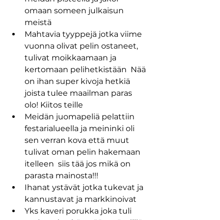
omaan someen julkaisun 
meistä 
Mahtavia tyyppejä jotka viime 
vuonna olivat pelin ostaneet, 
tulivat moikkaamaan ja 
kertomaan pelihetkistään  Nää 
on ihan super kivoja hetkiä 
joista tulee maailman paras 
olo! Kiitos teille 
Meidän juomapeliä pelattiin 
festarialueella ja meininki oli 
sen verran kova että muut 
tulivat oman pelin hakemaan 
itelleen  siis tää jos mikä on 
parasta mainosta!!!
Ihanat ystävät jotka tukevat ja 
kannustavat ja markkinoivat 
Yks kaveri porukka joka tuli 