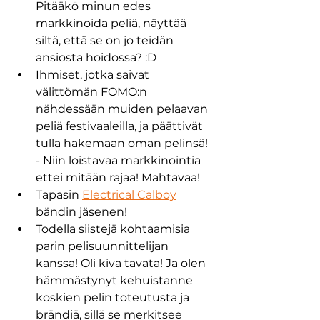
Pitääkö minun edes 
markkinoida peliä, näyttää 
siltä, ​​​​että se on jo teidän 
ansiosta hoidossa? :D
Ihmiset, jotka saivat 
välittömän FOMO:n 
nähdessään muiden pelaavan 
peliä festivaaleilla, ja päättivät 
tulla hakemaan oman pelinsä! 
- Niin loistavaa markkinointia 
ettei mitään rajaa! Mahtavaa!
Tapasin 
Electrical Calboy
bändin jäsenen!
Todella siistejä kohtaamisia 
parin pelisuunnittelijan 
kanssa! Oli kiva tavata! Ja olen 
hämmästynyt kehuistanne 
koskien pelin toteutusta ja 
brändiä, sillä se merkitsee 